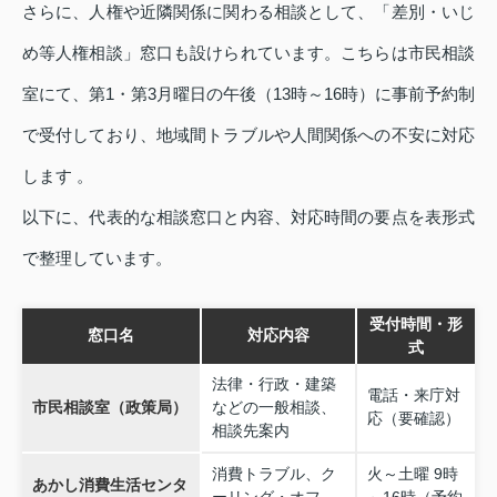
さらに、人権や近隣関係に関わる相談として、「差別・いじ
め等人権相談」窓口も設けられています。こちらは市民相談
室にて、第1・第3月曜日の午後（13時～16時）に事前予約制
で受付しており、地域間トラブルや人間関係への不安に対応
します 。
以下に、代表的な相談窓口と内容、対応時間の要点を表形式
で整理しています。
受付時間・形
窓口名
対応内容
式
法律・行政・建築
電話・来庁対
市民相談室（政策局）
などの一般相談、
応（要確認）
相談先案内
消費トラブル、ク
火～土曜 9時
あかし消費生活センタ