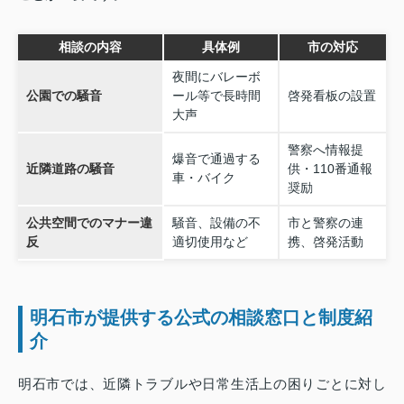
相談の内容
具体例
市の対応
夜間にバレーボ
公園での騒音
ール等で長時間
啓発看板の設置
大声
警察へ情報提
爆音で通過する
近隣道路の騒音
供・110番通報
車・バイク
奨励
公共空間でのマナー違
騒音、設備の不
市と警察の連
反
適切使用など
携、啓発活動
明石市が提供する公式の相談窓口と制度紹
介
明石市では、近隣トラブルや日常生活上の困りごとに対し