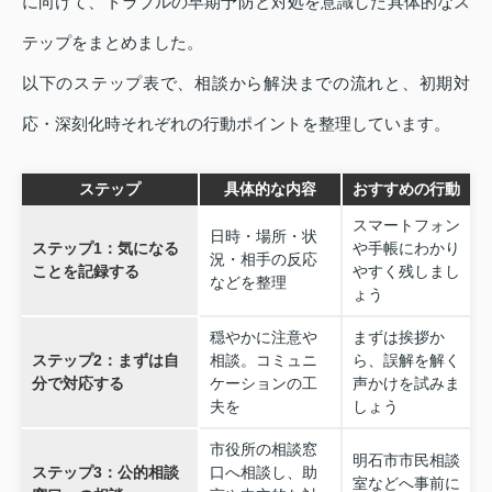
に向けて、トラブルの早期予防と対処を意識した具体的なス
テップをまとめました。
以下のステップ表で、相談から解決までの流れと、初期対
応・深刻化時それぞれの行動ポイントを整理しています。
ステップ
具体的な内容
おすすめの行動
スマートフォン
日時・場所・状
ステップ1：気になる
や手帳にわかり
況・相手の反応
ことを記録する
やすく残しまし
などを整理
ょう
穏やかに注意や
まずは挨拶か
ステップ2：まずは自
相談。コミュニ
ら、誤解を解く
分で対応する
ケーションの工
声かけを試みま
夫を
しょう
市役所の相談窓
明石市市民相談
ステップ3：公的相談
口へ相談し、助
室などへ事前に