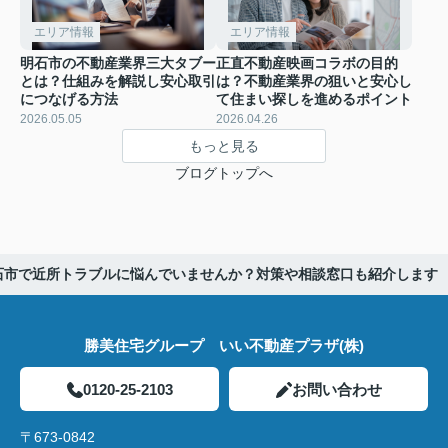
エリア情報
エリア情報
明石市の不動産業界三大タブー
正直不動産映画コラボの目的
とは？仕組みを解説し安心取引
は？不動産業界の狙いと安心し
につなげる方法
て住まい探しを進めるポイント
2026.05.05
2026.04.26
もっと見る
ブログトップへ
石市で近所トラブルに悩んでいませんか？対策や相談窓口も紹介します
勝美住宅グループ いい不動産プラザ(株)
0120-25-2103
お問い合わせ
〒673-0842