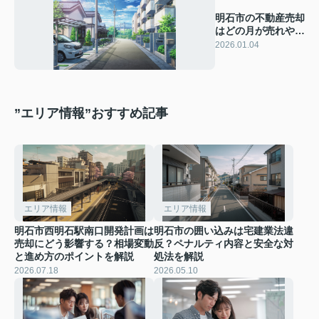
明石市の不動産売却
はどの月が売れやす
い？売却成功のポイ
2026.01.04
ントも紹介
”エリア情報”おすすめ記事
エリア情報
エリア情報
明石市西明石駅南口開発計画は
明石市の囲い込みは宅建業法違
売却にどう影響する？相場変動
反？ペナルティ内容と安全な対
と進め方のポイントを解説
処法を解説
2026.07.18
2026.05.10