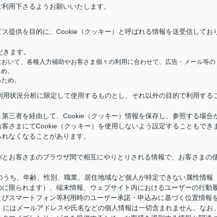
ご利用下さるようお願いいたします。
ス提供を目的に、Cookie（クッキー）と呼ばれる情報を送受信してお
だきます。
において、各種入力補助やお客さま個々の利用に合わせて、広告・メール等の
ため。
るため。
供と利用状況分析に限定して使用するものとし、それ以外の目的で利用する
第三者を経由して、Cookie（クッキー）情報を保存し、参照する場合
客さまにてCookie（クッキー）を使用しないよう設定することもでき
られなくなることがあります。
バとお客さまのブラウザ間で相互にやりとりされる情報で、お客さまの
情報のうち、年齢、性別、職業、居住地域など個人が特定できない属性情報
のに限られます）、端末情報、ウェブサイト内におけるユーザーの行動
よびスマートフォン等利用時のユーザー承諾・申込みに基づく位置情報
キー）にはメールアドレスや氏名などの個人情報は一切含まれません。なお