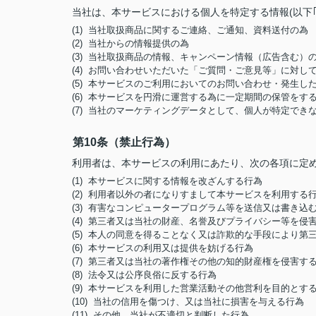
当社は、本サービスにおける個人を特定する情報(以下
(1) 当社取扱商品に関するご連絡、ご通知、資料送付の為
(2) 当社からの情報提供の為
(3) 当社取扱商品の情報、キャンペーン情報（広告含む）
(4) お問い合わせいただいた「ご質問・ご意見等」に対
(5) 本サービスのご利用においてのお問い合わせ・発生
(6) 本サービスを円滑に運営する為に一定期間の保管をす
(7) 当社のマーケティングデータとして、個人が特定でき
第10条（禁止行為）
利用者は、本サービスの利用にあたり、次の各項に定
(1) 本サービスに関する情報を改ざんする行為
(2) 利用者以外の者になりすまして本サービスを利用する
(3) 有害なコンピュータープログラム等を送信又は書き込
(4) 第三者又は当社の財産、名誉及びプライバシー等を侵
(5) 本人の同意を得ることなく又は詐欺的な手段により
(6) 本サービスの利用又は提供を妨げる行為
(7) 第三者又は当社の著作権その他の知的財産権を侵害す
(8) 法令又は公序良俗に反する行為
(9) 本サービスを利用した営業活動その他営利を目的とす
(10) 当社の信用を傷つけ、又は当社に損害を与える行為
(11) その他、当社が不適切と判断した行為