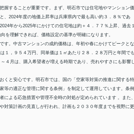
把握することが重要です。まず、明石市では住宅地やマンション
と、2024年度の地価上昇率は兵庫県内で最も高い約３．８％であ
024年から2025年にかけての住宅地は約＋４．７７％上昇、過去
動向を理解できれば、価格設定の基準が明確になります。
です。中古マンションの成約価格は、年初や春にかけてピークと
価格は１，９５４万円、同単価は１㎡あたり２８．２８万円と年間で
２～４月は、購入希望者が増える時期であり、売れやすさにも影響
おくと安心です。明石市では、国の「空家等対策の推進に関する
家等の適正な管理に関する条例」を制定して運用しています。条
者による応急措置や管理不全時の対処が定められています 。また
や対策計画の見直しが行われ、計画も２０３０年度までを視野に