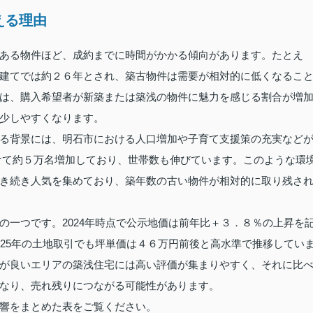
える理由
ある物件ほど、成約までに時間がかかる傾向があります。たとえ
建てでは約２６年とされ、築古物件は需要が相対的に低くなるこ
は、購入希望者が新築または築浅の物件に魅力を感じる割合が増
少しやすくなります。
る背景には、明石市における人口増加や子育て支援策の充実など
にかけて約５万名増加しており、世帯数も伸びています。このような環
き続き人気を集めており、築年数の古い物件が相対的に取り残さ
の一つです。2024年時点で公示地価は前年比＋３．８％の上昇を
025年の土地取引でも坪単価は４６万円前後と高水準で推移してい
が良いエリアの築浅住宅には高い評価が集まりやすく、それに比
なり、売れ残りにつながる可能性があります。
響をまとめた表をご覧ください。