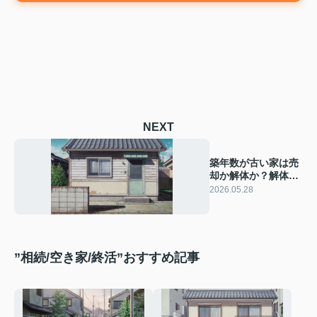
NEXT
築年数が古い家は売
却か解体か？解体費
用は売却益で回収で
2026.05.28
きるか整理する
”相続/空き家/終活”おすすめ記事