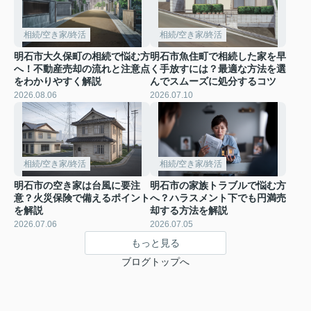
相続/空き家/終活
相続/空き家/終活
明石市大久保町の相続で悩む方
明石市魚住町で相続した家を早
へ！不動産売却の流れと注意点
く手放すには？最適な方法を選
をわかりやすく解説
んでスムーズに処分するコツ
2026.08.06
2026.07.10
相続/空き家/終活
相続/空き家/終活
明石市の空き家は台風に要注
明石市の家族トラブルで悩む方
意？火災保険で備えるポイント
へ？ハラスメント下でも円満売
を解説
却する方法を解説
2026.07.06
2026.07.05
もっと見る
ブログトップへ