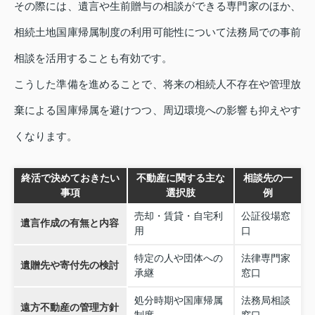
その際には、遺言や生前贈与の相談ができる専門家のほか、
相続土地国庫帰属制度の利用可能性について法務局での事前
相談を活用することも有効です。
こうした準備を進めることで、将来の相続人不存在や管理放
棄による国庫帰属を避けつつ、周辺環境への影響も抑えやす
くなります。
終活で決めておきたい
不動産に関する主な
相談先の一
事項
選択肢
例
売却・賃貸・自宅利
公証役場窓
遺言作成の有無と内容
用
口
特定の人や団体への
法律専門家
遺贈先や寄付先の検討
承継
窓口
処分時期や国庫帰属
法務局相談
遠方不動産の管理方針