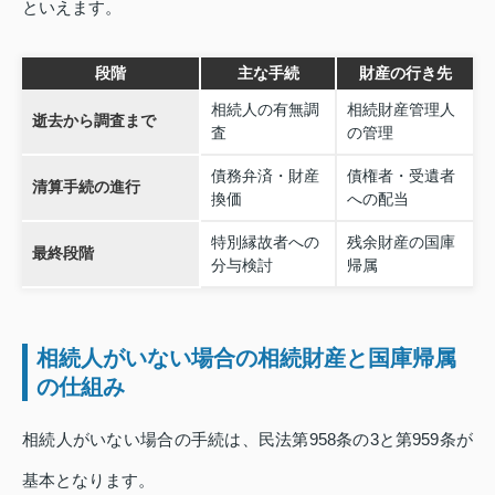
といえます。
段階
主な手続
財産の行き先
相続人の有無調
相続財産管理人
逝去から調査まで
査
の管理
債務弁済・財産
債権者・受遺者
清算手続の進行
換価
への配当
特別縁故者への
残余財産の国庫
最終段階
分与検討
帰属
相続人がいない場合の相続財産と国庫帰属
の仕組み
相続人がいない場合の手続は、民法第958条の3と第959条が
基本となります。