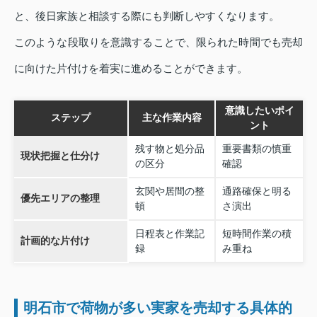
と、後日家族と相談する際にも判断しやすくなります。
このような段取りを意識することで、限られた時間でも売却
に向けた片付けを着実に進めることができます。
意識したいポイ
ステップ
主な作業内容
ント
残す物と処分品
重要書類の慎重
現状把握と仕分け
の区分
確認
玄関や居間の整
通路確保と明る
優先エリアの整理
頓
さ演出
日程表と作業記
短時間作業の積
計画的な片付け
録
み重ね
明石市で荷物が多い実家を売却する具体的