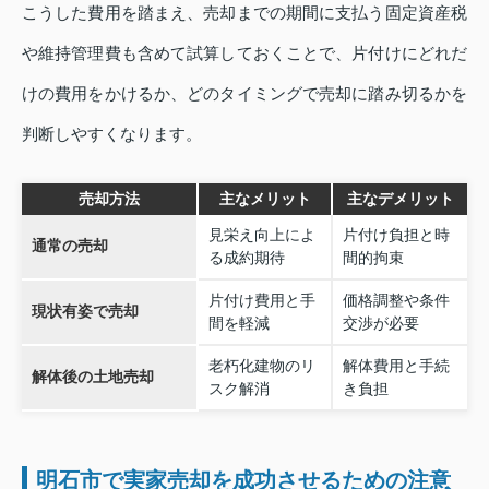
こうした費用を踏まえ、売却までの期間に支払う固定資産税
や維持管理費も含めて試算しておくことで、片付けにどれだ
けの費用をかけるか、どのタイミングで売却に踏み切るかを
判断しやすくなります。
売却方法
主なメリット
主なデメリット
見栄え向上によ
片付け負担と時
通常の売却
る成約期待
間的拘束
片付け費用と手
価格調整や条件
現状有姿で売却
間を軽減
交渉が必要
老朽化建物のリ
解体費用と手続
解体後の土地売却
スク解消
き負担
明石市で実家売却を成功させるための注意