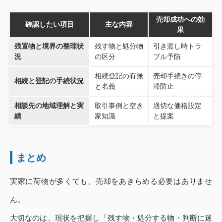
売却成功への効
確認したい項目
主な内容
果
残置物と境界の整理状
残す物と処分物
引き渡し時トラ
況
の区分
ブル予防
相続登記の有無
売却手続きの停
相続と登記の手続状況
と名義
滞防止
相談先の地域理解と実
取引事例と空き
適切な価格設定
績
家知識
と提案
まとめ
実家に荷物が多くても、売却をあきらめる必要はありませ
ん。
大切なのは、現状を把握し「残す物・処分する物・判断に迷