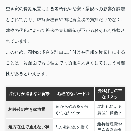
空き家の長期放置による老朽化や治安・景観への影響が課題
とされており、維持管理費や固定資産税の負担だけでなく、
建物の劣化によって将来の売却価値が下がるおそれも指摘さ
れています。
このため、荷物の多さを理由に片付けや売却を後回しにする
ことは、資産面でも心理面でも負担を大きくしてしまう可能
性があるといえます。
先延ばしの主
片付けが進まない背景
心理的なハードル
なリスク
何から始めるか分
老朽化による
相続後の空き家放置
からない不安
資産価値低下
維持管理費や
遠方在住で通えない状
思い出の品を捨て
固定資産税負