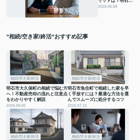
リットは？明石市
の親名義不動産を
2026.06.09
守る方法
”相続/空き家/終活”おすすめ記事
相続/空き家/終活
相続/空き家/終活
明石市大久保町の相続で悩む方
明石市魚住町で相続した家を早
へ！不動産売却の流れと注意点
く手放すには？最適な方法を選
をわかりやすく解説
んでスムーズに処分するコツ
2026.08.06
2026.07.10
相続/空き家/終活
相続/空き家/終活