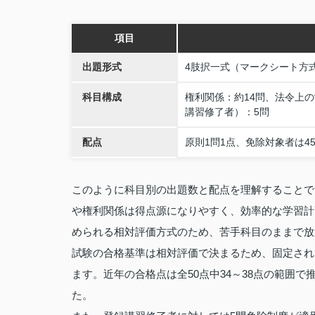
項目
出題形式
4肢択一式（マークシート方式
科目構成
権利関係：約14問、法令上
講習修了者）：5問
配点
原則1問1点、免除対象者は4
このように科目別の出題数と配点を理解することで
や権利関係は得点源になりやすく、効率的な学習計
められる相対評価方式のため、苦手科目のままで放
試験の合格基準は相対評価で決まるため、固定され
ます。近年の合格点は全50点中34～38点の範囲で
た。