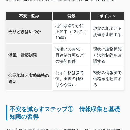
不安・悩み
背景
ポイント
地価は緩やかに
現状の相場と予
売りどきはいつか
上昇中（+29％／
測値を比較する
10年）
海沿いの劣化・
現状の建物状態
潮風・建築制限
再建築許可など
と法的制約を確
の法的条件
認する
公示価格は参考
複数の情報源で
公示地価と実勢価格の
値、実際の価格
価格感を把握す
違い
はやや高い
る
不安を減らすステップ① 情報収集と基礎
知識の習得