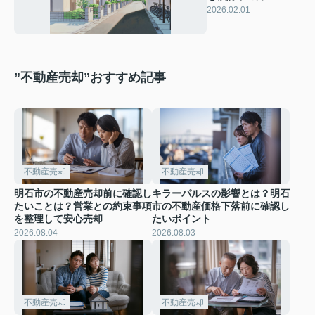
功事例を参考に高く
2026.02.01
売るコツをご紹介
”不動産売却”おすすめ記事
不動産売却
不動産売却
明石市の不動産売却前に確認し
キラーパルスの影響とは？明石
たいことは？営業との約束事項
市の不動産価格下落前に確認し
を整理して安心売却
たいポイント
2026.08.04
2026.08.03
不動産売却
不動産売却