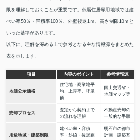
限を理解しておくことが重要です。低層住居専用地域では建
ぺい率50％・容積率100％、外壁後退1ｍ、高さ制限10ｍと
いった基準があります。
以下に、理解を深める上で参考となる主な情報源をまとめた
表を示します。
項目
内容のポイント
参考情報源
住宅地・商業地平
国土交通省・
地価公示価格
均、上昇率、坪単
地価マップ等
価
査定から契約まで
不動産売却の
売却プロセス
の流れを理解
一般的な手順
建ぺい率・容積
明石市の都市
用途地域・建築制限
率・斜線・後退距
計画・建築基