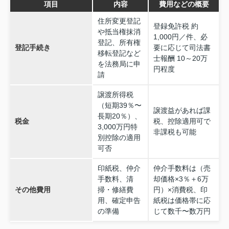
項目
内容
費用などの概要
住所変更登記
登録免許税 約
や抵当権抹消
1,000円／件、必
登記、所有権
登記手続き
要に応じて司法書
移転登記など
士報酬 10～20万
を法務局に申
円程度
請
譲渡所得税
（短期39％〜
譲渡益があれば課
長期20％）、
税金
税、控除適用可で
3,000万円特
非課税も可能
別控除の適用
可否
印紙税、仲介
仲介手数料は（売
手数料、清
却価格×3％＋6万
その他費用
掃・修繕費
円）×消費税、印
用、確定申告
紙税は価格帯に応
の準備
じて数千〜数万円