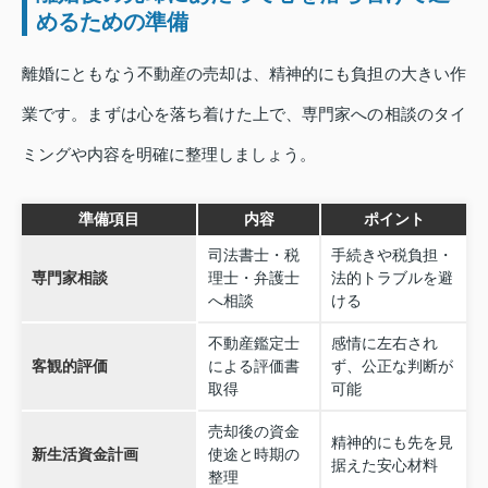
めるための準備
離婚にともなう不動産の売却は、精神的にも負担の大きい作
業です。まずは心を落ち着けた上で、専門家への相談のタイ
ミングや内容を明確に整理しましょう。
準備項目
内容
ポイント
司法書士・税
手続きや税負担・
専門家相談
理士・弁護士
法的トラブルを避
へ相談
ける
不動産鑑定士
感情に左右され
客観的評価
による評価書
ず、公正な判断が
取得
可能
売却後の資金
精神的にも先を見
新生活資金計画
使途と時期の
据えた安心材料
整理