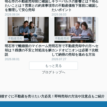
明石市の不動産売却前に確認し
キラーパルスの影響とは？明石
たいことは？営業との約束事項
市の不動産価格下落前に確認し
を整理して安心売却
たいポイント
2026.08.04
2026.08.03
不動産売却
不動産売却
明石市で離婚後のマイホーム売
明石市で不動産売却中の方へセ
却は？残債の不安と対処法を解
カンドオピニオンは必要？比較
説
して納得の売却を進める方法
2026.08.01
2026.07.27
もっと見る
ブログトップへ
婚後すぐに不動産を売りたい方必見！即時売却の方法や注意点もご紹介