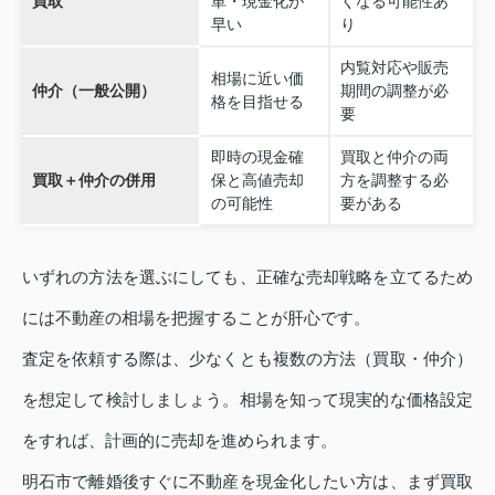
買取
単・現金化が
くなる可能性あ
早い
り
内覧対応や販売
相場に近い価
仲介（一般公開）
期間の調整が必
格を目指せる
要
即時の現金確
買取と仲介の両
買取＋仲介の併用
保と高値売却
方を調整する必
の可能性
要がある
いずれの方法を選ぶにしても、正確な売却戦略を立てるため
には不動産の相場を把握することが肝心です。
査定を依頼する際は、少なくとも複数の方法（買取・仲介）
を想定して検討しましょう。相場を知って現実的な価格設定
をすれば、計画的に売却を進められます。
明石市で離婚後すぐに不動産を現金化したい方は、まず買取