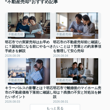
”不動産売却”おすすめ記事
不動産売却
不動産売却
明石市での実家売却はお早め
明石市の不動産売却前に確認し
に？認知症になる前にやるべき
たいことは？営業との約束事項
手続きを解説
を整理して安心売却
2026.08.09
2026.08.04
不動産売却
不動産売却
キラーパルスの影響とは？明石
明石市で離婚後のマイホーム売
市の不動産価格下落前に確認し
却は？残債の不安と対処法を解
たいポイント
説
2026.08.03
2026.08.01
もっと見る