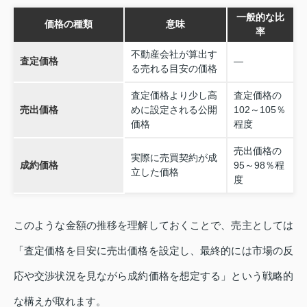
一般的な比
価格の種類
意味
率
不動産会社が算出す
査定価格
―
る売れる目安の価格
査定価格より少し高
査定価格の
売出価格
めに設定される公開
102～105％
価格
程度
売出価格の
実際に売買契約が成
成約価格
95～98％程
立した価格
度
このような金額の推移を理解しておくことで、売主としては
「査定価格を目安に売出価格を設定し、最終的には市場の反
応や交渉状況を見ながら成約価格を想定する」という戦略的
な構えが取れます。