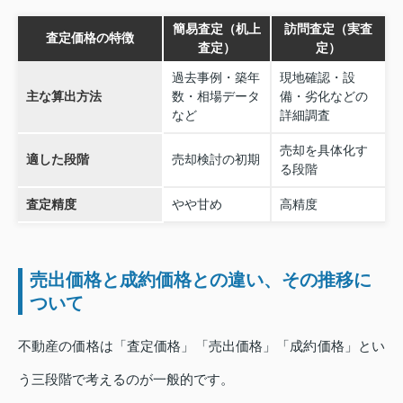
簡易査定（机上
訪問査定（実査
査定価格の特徴
査定）
定）
過去事例・築年
現地確認・設
主な算出方法
数・相場データ
備・劣化などの
など
詳細調査
売却を具体化す
適した段階
売却検討の初期
る段階
査定精度
やや甘め
高精度
売出価格と成約価格との違い、その推移に
ついて
不動産の価格は「査定価格」「売出価格」「成約価格」とい
う三段階で考えるのが一般的です。