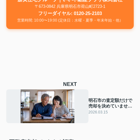
〒673-0842 兵庫県明石市荷山町2723-1
フリーダイヤル: 0120-25-2103
営業時間: 10:00〜19:00 (定休日：水曜・夏季・年末年始・他）
NEXT
明石市の査定額だけで
売却を決めていません
か 相続物件の隠れた経
2026.03.15
費や削減方法を紹介