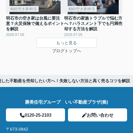
相続/空き家/終活
相続/空き家/終活
明石市の空き家は台風に要注
明石市の家族トラブルで悩む方
意？火災保険で備えるポイント
へ？ハラスメント下でも円満売
を解説
却する方法を解説
2026.07.06
2026.07.05
もっと見る
ブログトップへ
続した不動産を売却したい方へ！失敗しない方法と高く売るコツを解説
勝美住宅グループ いい不動産プラザ(株)
0120-25-2103
お問い合わせ
〒673-0842