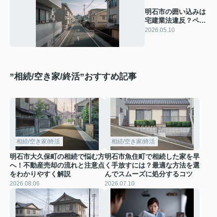
明石市の囲い込みは
宅建業法違反？ペナ
ルティ内容と安全な
2026.05.10
対処法を解説
”相続/空き家/終活”おすすめ記事
相続/空き家/終活
相続/空き家/終活
明石市大久保町の相続で悩む方
明石市魚住町で相続した家を早
へ！不動産売却の流れと注意点
く手放すには？最適な方法を選
をわかりやすく解説
んでスムーズに処分するコツ
2026.08.06
2026.07.10