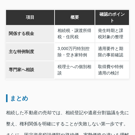
確認のポイン
項目
概要
ト
相続税・譲渡所得
発生時期と課
関係する税金
税・住民税
税対象の整理
3,000万円特別控
適用要件と期
主な特例制度
除・空き家特例
限の事前確認
税理士への個別相
取得費や特例
専門家へ相談
談
適用の検討
まとめ
相続した不動産の売却では、相続登記や遺産分割協議を先に
整え、権利関係を明確にすることが失敗しない第一歩です。
さらに、固定資産税評価額や路線価、実勢価格の違いを理解