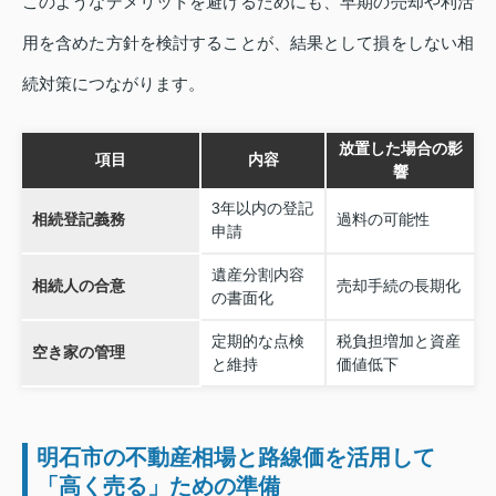
このようなデメリットを避けるためにも、早期の売却や利活
用を含めた方針を検討することが、結果として損をしない相
続対策につながります。
放置した場合の影
項目
内容
響
3年以内の登記
相続登記義務
過料の可能性
申請
遺産分割内容
相続人の合意
売却手続の長期化
の書面化
定期的な点検
税負担増加と資産
空き家の管理
と維持
価値低下
明石市の不動産相場と路線価を活用して
「高く売る」ための準備