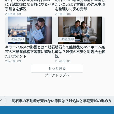
に？認知症になる前にやるべき
たいことは？営業との約束事項
手続きを解説
を整理して安心売却
2026.08.09
2026.08.04
不動産売却
不動産売却
キラーパルスの影響とは？明石
明石市で離婚後のマイホーム売
市の不動産価格下落前に確認し
却は？残債の不安と対処法を解
たいポイント
説
2026.08.03
2026.08.01
もっと見る
ブログトップへ
グ
明石市の不動産が売れない原因は？対処法と早期売却の進め方