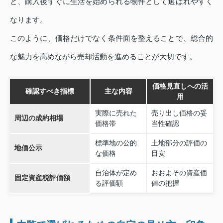
と、購入後すぐに生活を始められる物件として選ばれやすく
なります。
このように、価格だけでなく条件面を整えることで、総合的
な魅力を高めながら売却活動を進めることが大切です。
価格見直しへの活
確認すべき指標
主な内容
用
実際に売れた
売り出し価格の妥
周辺の成約相場
価格帯
当性確認
標準地の公的
土地部分の評価の
地価公示
な価格
目安
自治体が定め
おおよその資産価
固定資産税評価額
る評価額
値の把握