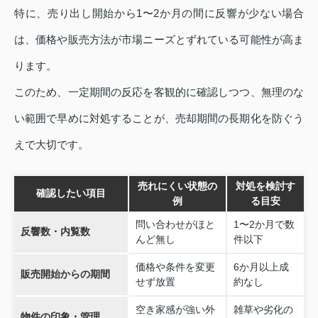
特に、売り出し開始から1〜2か月の間に反響が少ない場合
は、価格や販売方法が市場ニーズとずれている可能性が高ま
ります。
このため、一定期間の反応を客観的に確認しつつ、無理のな
い範囲で早めに対処することが、売却期間の長期化を防ぐう
えで大切です。
売れにくい状態の
対処を検討す
確認したい項目
例
る目安
問い合わせがほと
1〜2か月で数
反響数・内覧数
んど無し
件以下
価格や条件を変更
6か月以上成
販売開始からの期間
せず放置
約なし
空き家感が強い外
雑草や劣化の
物件の印象・管理