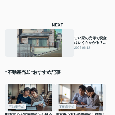
NEXT
古い家の売却で税金
はいくらかかる？購
入価格がわからない
2026.06.12
ときの取得費計算方
法
”不動産売却”おすすめ記事
不動産売却
不動産売却
明石市での実家売却はお早め
明石市の不動産売却前に確認し